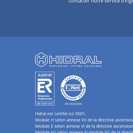
contacter notre service d’ing
Hidral est certifié iso 9001,
Module H selon annexe VII de la directive ascense
Module E selon annexe VI de la directive ascenseu
Module H1 selon annexe XI module H1 de la direct