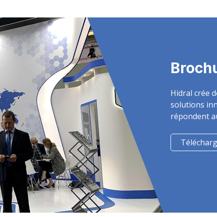
Broch
Hidral crée 
solutions in
répondent au
Télécharg