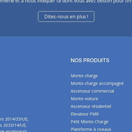
énierie et à nous indiquer ce dont vous avez besoin pour of
Dites-nous en plus !
NOS PRODUITS
Monte-charge
Monte-charge accompagné
Ascenseur commercial
Monte-voiture
Ascenseur résidentiel
Elevateur PMR
urs 2014/33/UE,
Petit Monte-Charge
rs 2033/14/UE,
Plateforme à ciseaux
ive ascenseurs