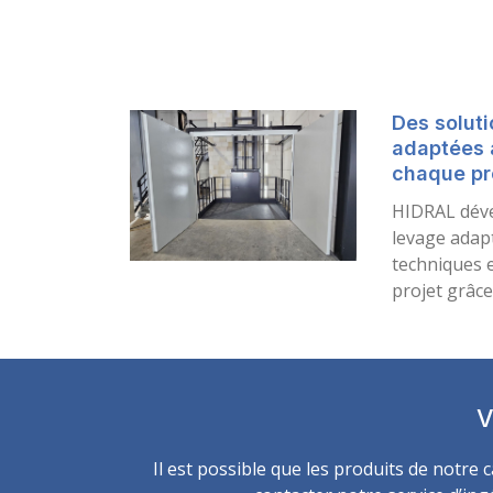
Des soluti
adaptées 
chaque pr
HIDRAL déve
levage adap
techniques e
projet grâce 
V
Il est possible que les produits de notre